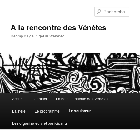
Aller
au
Rech
contenu
principal
A la rencontre des Vénètes
Deomp da gejiñ get ar Weneted
Menu
Accueil
Contact
La bataille navale des Vénètes
principal
Le sculpteur
La stèle
Le programme
Les organisateurs et participants