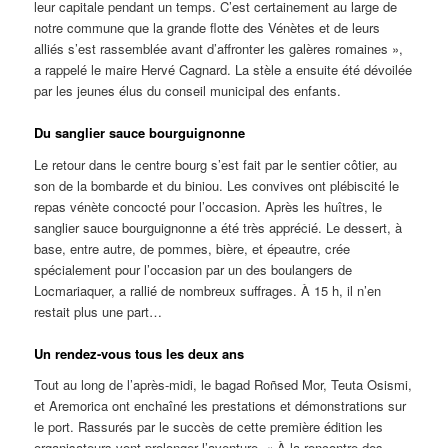
leur capitale pendant un temps. C’est certainement au large de
notre commune que la grande flotte des Vénètes et de leurs
alliés s’est rassemblée avant d’affronter les galères romaines »,
a rappelé le maire Hervé Cagnard. La stèle a ensuite été dévoilée
par les jeunes élus du conseil municipal des enfants.
Du sanglier sauce bourguignonne
Le retour dans le centre bourg s’est fait par le sentier côtier, au
son de la bombarde et du biniou. Les convives ont plébiscité le
repas vénète concocté pour l’occasion. Après les huîtres, le
sanglier sauce bourguignonne a été très apprécié. Le dessert, à
base, entre autre, de pommes, bière, et épeautre, crée
spécialement pour l’occasion par un des boulangers de
Locmariaquer, a rallié de nombreux suffrages. À 15 h, il n’en
restait plus une part…
Un rendez-vous tous les deux ans
Tout au long de l’après-midi, le bagad Roñsed Mor, Teuta Osismi,
et Aremorica ont enchaîné les prestations et démonstrations sur
le port. Rassurés par le succès de cette première édition les
organisateurs vont prolonger l’aventure. « À la rencontre des