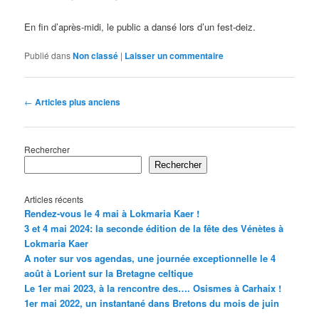
En fin d’après-midi, le public a dansé lors d’un fest-deiz.
Publié dans
Non classé
|
Laisser un commentaire
Navigation
←
Articles plus anciens
des
articles
Rechercher
Rechercher
Articles récents
Rendez-vous le 4 mai à Lokmaria Kaer !
3 et 4 mai 2024: la seconde édition de la fête des Vénètes à
Lokmaria Kaer
A noter sur vos agendas, une journée exceptionnelle le 4
août à Lorient sur la Bretagne celtique
Le 1er mai 2023, à la rencontre des…. Osismes à Carhaix !
1er mai 2022, un instantané dans Bretons du mois de juin