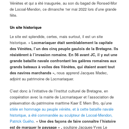
Vénètes et qui a été inaugurée, au son du bagad de Ronsed-Mor
de Locoal-Mendon, ce dimanche 1er mai 2022 lors d’une grande
fête.
Un site historique
Le site est splendide, certes, mais surtout, il est un site
historique.
« Locmariaquer était semblablement la capitale
des Vénètes, l’un des cinq peuple gaulois de la Bretagne. Ils
résistèrent à l’invasion romaine. En 56 avant JC, il y eut une
grande bataille navale confrontant les galères romaines aux
grands bateaux à voiles des Vénètes, qui étaient avant tout
des navires marchands »,
nous apprend Jacques Madec,
adjoint au patrimoine de Locmariaquer.
C’est donc à l’initiative de l’Institut culturel de Bretagne, en
coopération avec la mairie de Locmariaquer et l’association de
préservation du patrimoine maritime Kaer E Mem Bro, qu’une
stèle en hommage au peuple vénète, et à cette bataille navale
historique, a été commandée au sculpteur de Locoal-Mendon,
Patrick Guého
.
«
Une des façons de faire connaître l’histoire
est de marquer le paysage »
,
​souligne Jacques-Yves Le