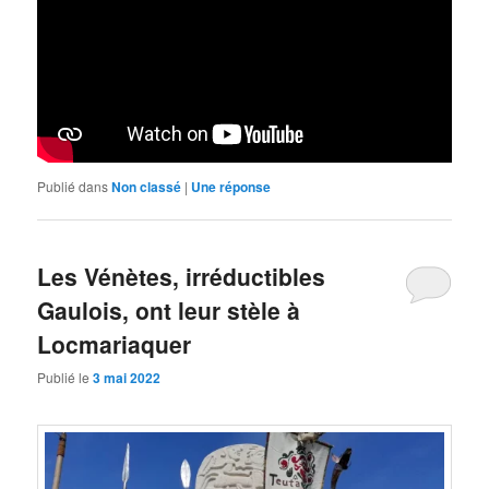
Publié dans
Non classé
|
Une
réponse
Les Vénètes, irréductibles
Gaulois, ont leur stèle à
Locmariaquer
Publié le
3 mai 2022