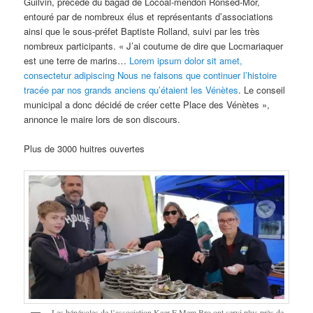
Guilvin, précédé du bagad de Locoal-mendon Ronsed-Mor,
entouré par de nombreux élus et représentants d’associations
ainsi que le sous-préfet Baptiste Rolland, suivi par les très
nombreux participants. «
J’ai coutume de dire que Locmariaquer
est une terre de marins…
Lorem ipsum dolor sit amet,
consectetur adipiscing Nous ne faisons que continuer l’histoire
tracée par nos grands anciens qu’étaient les Vénètes
. Le conseil
municipal a donc décidé de créer cette Place des Vénètes »,
annonce le maire lors de son discours.
Plus de 3000 huitres ouvertes
Les bénévoles de l’association Kaer E Mem Bro ont servi plus près de