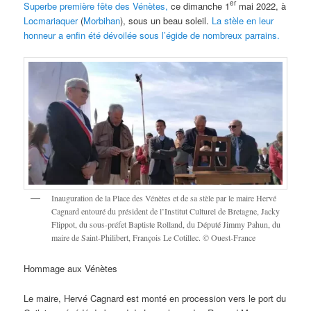
er
Superbe première fête des Vénètes,
ce dimanche 1
mai 2022, à
Locmariaquer
(
Morbihan
), sous un beau soleil.
La stèle en leur
honneur a enfin été dévoilée sous l’égide de nombreux parrains.
Inauguration de la Place des Vénètes et de sa stèle par le maire Hervé
Cagnard entouré du président de l’Institut Culturel de Bretagne, Jacky
Flippot, du sous-préfet Baptiste Rolland, du Député Jimmy Pahun, du
maire de Saint-Philibert, François Le Cotillec. © Ouest-France
Hommage aux Vénètes
Le maire, Hervé Cagnard est monté en procession vers le port du