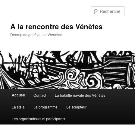
Aller
Aller
au
au
Rech
contenu
contenu
principal
secondaire
A la rencontre des Vénètes
Deomp da gejiñ get ar Weneted
Menu
Accueil
Contact
La bataille navale des Vénètes
principal
La stèle
Le programme
Le sculpteur
Les organisateurs et participants