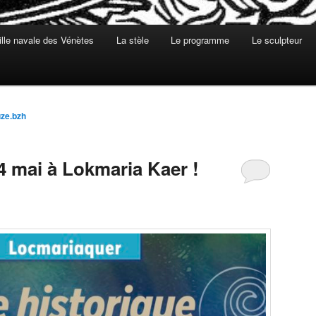
ille navale des Vénètes
La stèle
Le programme
Le sculpteur
uze.bzh
4 mai à Lokmaria Kaer !