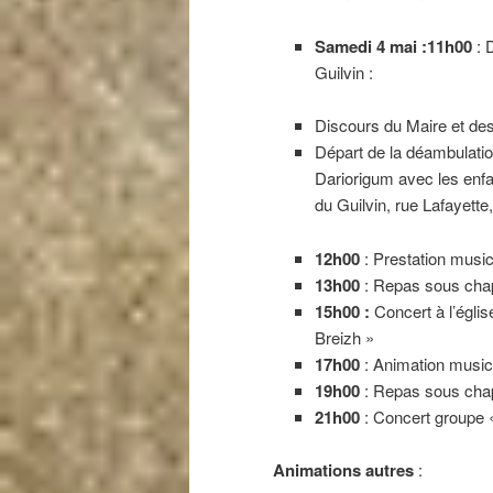
Samedi 4 mai :11h00
: 
Guilvin :
Discours du Maire et des
Départ de la déambulati
Dariorigum avec les enfa
du Guilvin, rue Lafayette
12h00
: Prestation musi
13h00
: Repas sous chapi
15h00 :
Concert à l’égli
Breizh »
17h00
: Animation music
19h00
: Repas sous chapi
21h00
: Concert groupe «
Animations autres
: