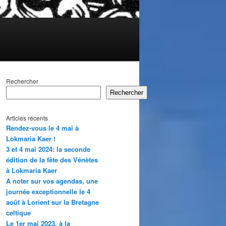
Rechercher
Rechercher
Articles récents
Rendez-vous le 4 mai à
Lokmaria Kaer !
3 et 4 mai 2024: la seconde
édition de la fête des Vénètes
à Lokmaria Kaer
A noter sur vos agendas, une
journée exceptionnelle le 4
août à Lorient sur la Bretagne
celtique
Le 1er mai 2023, à la