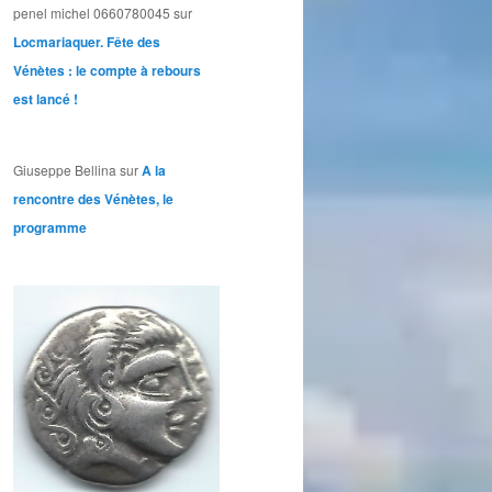
penel michel 0660780045
sur
Locmariaquer. Fête des
Vénètes : le compte à rebours
est lancé !
Giuseppe Bellina
sur
A la
rencontre des Vénètes, le
programme