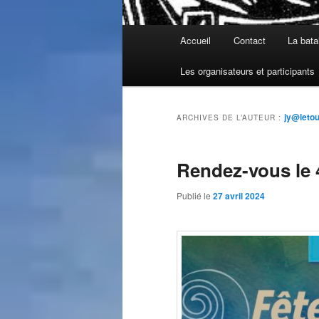
Menu
Accueil
Contact
La bata
principal
Les organisateurs et participants
jy@leto
ARCHIVES DE L’AUTEUR :
Rendez-vous le 
Publié le
27 avril 2024