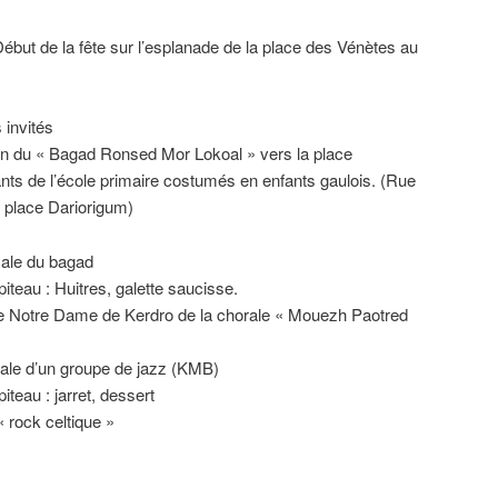
Début de la fête sur l’esplanade de la place des Vénètes au
 invités
on du « Bagad Ronsed Mor Lokoal » vers la place
nts de l’école primaire costumés en enfants gaulois. (Rue
, place Dariorigum)
cale du bagad
teau : Huitres, galette saucisse.
se Notre Dame de Kerdro de la chorale « Mouezh Paotred
ale d’un groupe de jazz (KMB)
teau : jarret, dessert
 rock celtique »