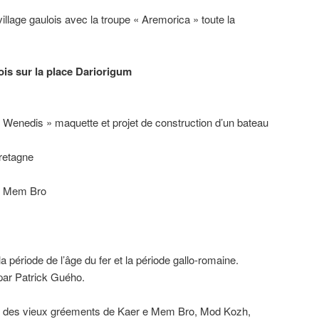
village gaulois avec la troupe « Aremorica » toute la
lois sur la place Dariorigum
r Wenedis » maquette et projet de construction d’un bateau
Bretagne
 e Mem Bro
la période de l’âge du fer et la période gallo-romaine.
 par Patrick Guého.
rt des vieux gréements de Kaer e Mem Bro, Mod Kozh,